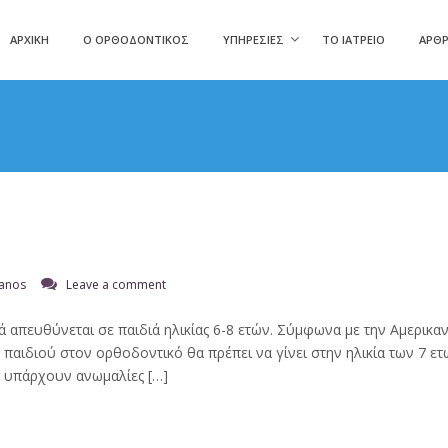
ΑΡΧΙΚΉ
Ο ΟΡΘΟΔΟΝΤΙΚΌΣ
ΥΠΗΡΕΣΊΕΣ
ΤΟ ΙΑΤΡΕΊΟ
ΆΡΘ
tanos
Leave a comment
ά απευθύνεται σε παιδιά ηλικίας 6-8 ετών. Σύμφωνα με την Αμερικ
αιδιού στον ορθοδοντικό θα πρέπει να γίνει στην ηλικία των 7 ετώ
ν υπάρχουν ανωμαλίες […]