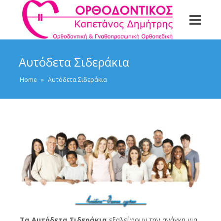
Αυτόδετα Σιδεράκια
Home
»
Αυτόδετα Σιδεράκια
Τα Αυτόδετα Σιδεράκια
εξαλείφουν την ανάγκη για