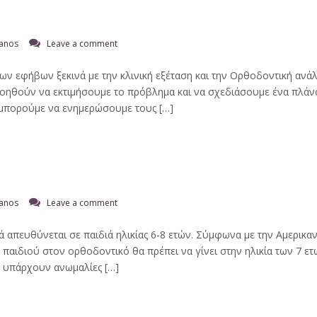
tanos
Leave a comment
 εφήβων ξεκινά με την κλινική εξέταση και την Ορθοδοντική ανά
βοηθούν να εκτιμήσουμε το πρόβλημα και να σχεδιάσουμε ένα πλάνο
 μπορούμε να ενημερώσουμε τους […]
tanos
Leave a comment
ά απευθύνεται σε παιδιά ηλικίας 6-8 ετών. Σύμφωνα με την Αμερικ
αιδιού στον ορθοδοντικό θα πρέπει να γίνει στην ηλικία των 7 ετώ
ν υπάρχουν ανωμαλίες […]