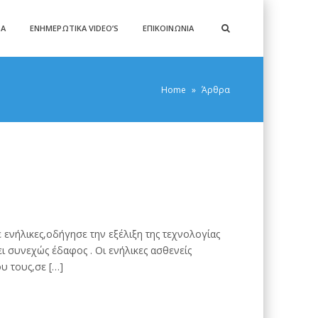
ΡΑ
ΕΝΗΜΕΡΩΤΙΚΆ VIDEO’S
ΕΠΙΚΟΙΝΩΝΊΑ
Home
»
Άρθρα
 ενήλικες,οδήγησε την εξέλιξη της τεχνολογίας
ι συνεχώς έδαφος . Οι ενήλικες ασθενείς
υ τους,σε […]