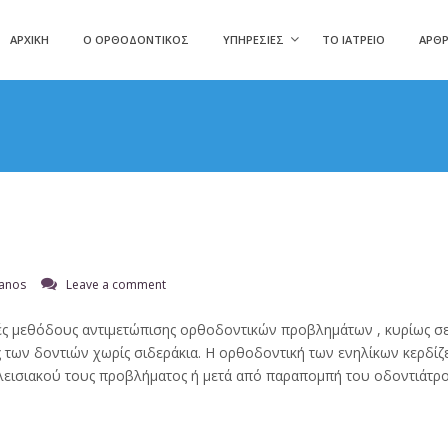
ΑΡΧΙΚΉ
Ο ΟΡΘΟΔΟΝΤΙΚΌΣ
ΥΠΗΡΕΣΊΕΣ
ΤΟ ΙΑΤΡΕΊΟ
ΆΡΘ
tanos
Leave a comment
κές μεθόδους αντιμετώπισης ορθοδοντικών προβλημάτων , κυρίως σε
των δοντιών χωρίς σιδεράκια. Η ορθοδοντική των ενηλίκων κερδίζε
εισιακού τους προβλήματος ή μετά από παραπομπή του οδοντιάτρο